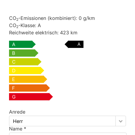
CO
-Emissionen (kombiniert):
0 g/km
2
CO
-Klasse:
A
2
Reichweite elektrisch:
423 km
A
A
B
C
D
E
F
G
Anrede
Herr
Name *